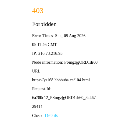
心雨
﹒
⌕
✦ 雨润光影 · 好片如雨
温润时光
好片如雨
心雨影视以温润视角精选华语佳作与口碑剧集，从银幕经典到
小众宝藏，让每一次观看都如雨润心田。
▶ 开始观影
今日推荐
科幻
悬疑
喜剧
剧情